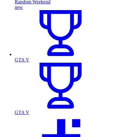
Random Weekend
new
GTA V
GTA V