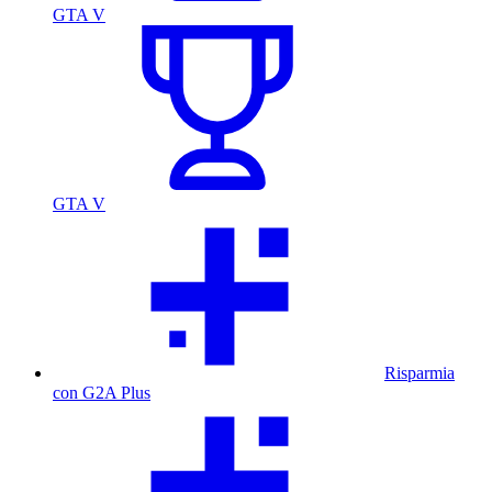
GTA V
GTA V
Risparmia
con G2A Plus