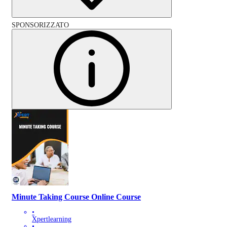
SPONSORIZZATO
Minute Taking Course Online Course
•
Xpertlearning
•