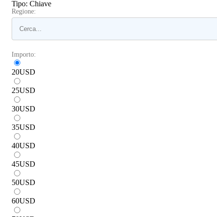
Tipo
:
Chiave
Regione:
Importo:
20
USD
25
USD
30
USD
35
USD
40
USD
45
USD
50
USD
60
USD