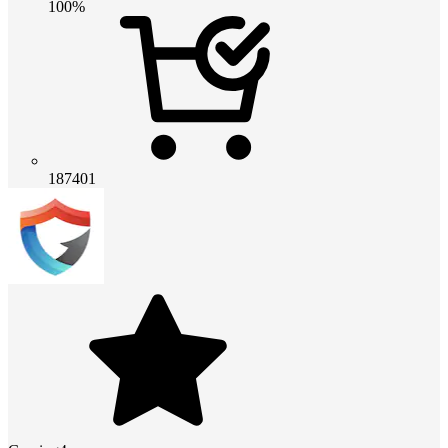
100%
187401