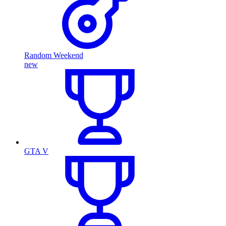
Random Weekend
new
GTA V