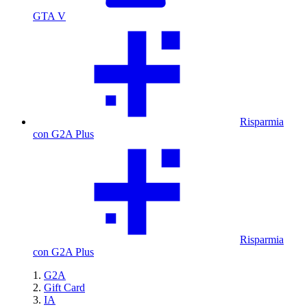
GTA V
Risparmia
con G2A Plus
Risparmia
con G2A Plus
G2A
Gift Card
IA