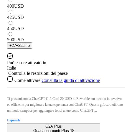
400
USD
425
USD
450
USD
500
USD
+
27
+
23
altro
Può essere attivato in
Italia
Controlla le restrizioni del paese
Come attivare
Consulta la guida di attivazione
Ti presentiamo la ChatGPT Gift Card 20 USD di Rewarble, un metodo innovativo
ed efficiente per migliorare la tua esperienza con ChatGPT. Queste gift card offrono
un modo semplice per aggiungere fondi al tuo conto ChatGPT ...
Espandi
G2A Plus
Guadagna punti Plus:
18