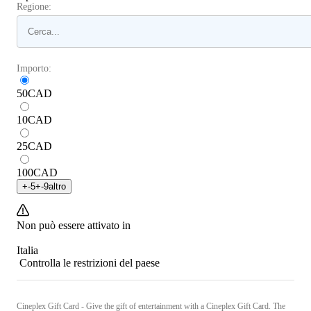
Regione:
Importo:
50
CAD
10
CAD
25
CAD
100
CAD
+
-5
+
-9
altro
Non può essere attivato in
Italia
Controlla le restrizioni del paese
Cineplex Gift Card - Give the gift of entertainment with a Cineplex Gift Card. The