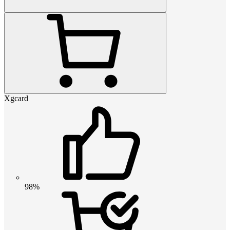
Xgcard
98%