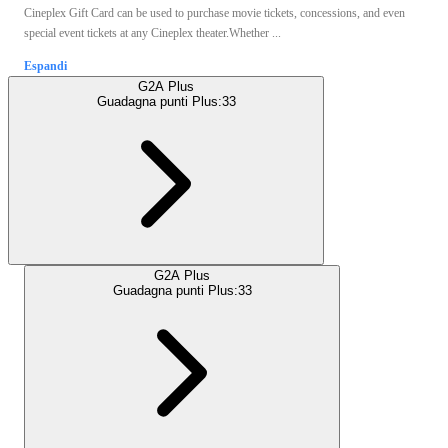
Cineplex Gift Card can be used to purchase movie tickets, concessions, and even
special event tickets at any Cineplex theater.Whether ...
Espandi
G2A Plus
Guadagna punti Plus:
33
G2A Plus
Guadagna punti Plus:
33