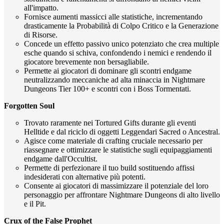
all'impatto.
Fornisce aumenti massicci alle statistiche, incrementando
drasticamente la Probabilità di Colpo Critico e la Generazione
di Risorse.
Concede un effetto passivo unico potenziato che crea multiple
esche quando si schiva, confondendo i nemici e rendendo il
giocatore brevemente non bersagliabile.
Permette ai giocatori di dominare gli scontri endgame
neutralizzando meccaniche ad alta minaccia in Nightmare
Dungeons Tier 100+ e scontri con i Boss Tormentati.
Forgotten Soul
Trovato raramente nei Tortured Gifts durante gli eventi
Helltide e dal riciclo di oggetti Leggendari Sacred o Ancestral.
Agisce come materiale di crafting cruciale necessario per
riassegnare e ottimizzare le statistiche sugli equipaggiamenti
endgame dall'Occultist.
Permette di perfezionare il tuo build sostituendo affissi
indesiderati con alternative più potenti.
Consente ai giocatori di massimizzare il potenziale del loro
personaggio per affrontare Nightmare Dungeons di alto livello
e il Pit.
Crux of the False Prophet