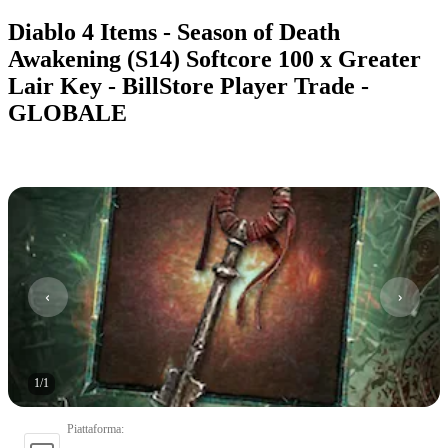
Diablo 4 Items - Season of Death
Awakening (S14) Softcore 100 x Greater
Lair Key - BillStore Player Trade -
GLOBALE
1
/
1
Piattaforma
: