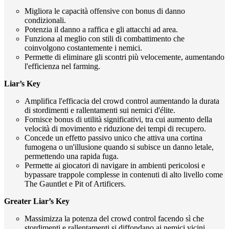
Migliora le capacità offensive con bonus di danno
condizionali.
Potenzia il danno a raffica e gli attacchi ad area.
Funziona al meglio con stili di combattimento che
coinvolgono costantemente i nemici.
Permette di eliminare gli scontri più velocemente, aumentando
l'efficienza nel farming.
Liar’s Key
Amplifica l'efficacia del crowd control aumentando la durata
di stordimenti e rallentamenti sui nemici d'élite.
Fornisce bonus di utilità significativi, tra cui aumento della
velocità di movimento e riduzione dei tempi di recupero.
Concede un effetto passivo unico che attiva una cortina
fumogena o un'illusione quando si subisce un danno letale,
permettendo una rapida fuga.
Permette ai giocatori di navigare in ambienti pericolosi e
bypassare trappole complesse in contenuti di alto livello come
The Gauntlet e Pit of Artificers.
Greater Liar’s Key
Massimizza la potenza del crowd control facendo sì che
stordimenti e rallentamenti si diffondano ai nemici vicini