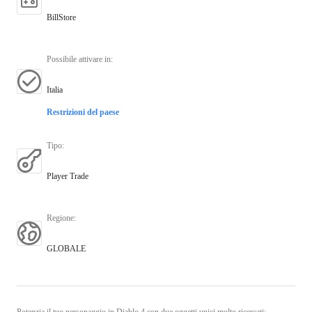
BillStore
Possibile attivare in
:
Italia
Restrizioni del paese
Tipo
:
Player Trade
Regione
:
GLOBALE
Potenzia il tuo personaggio in Diablo 4 con due oggetti unici molto ricercati: