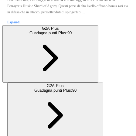
Betrayer’s Husk e Shard of Agony. Questi pezzi di alto livello offrono bonus rari sia
in difesa che in attacco, permettendoti di spingerti pi ...
Espandi
G2A Plus
Guadagna punti Plus:
90
G2A Plus
Guadagna punti Plus:
90