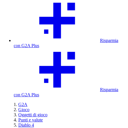
Risparmia
con G2A Plus
Risparmia
con G2A Plus
G2A
Gioco
Oggetti di gioco
Punti e valute
Diablo 4