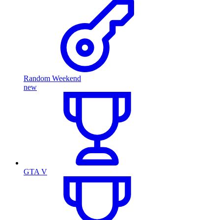
Random Weekend
new
GTA V