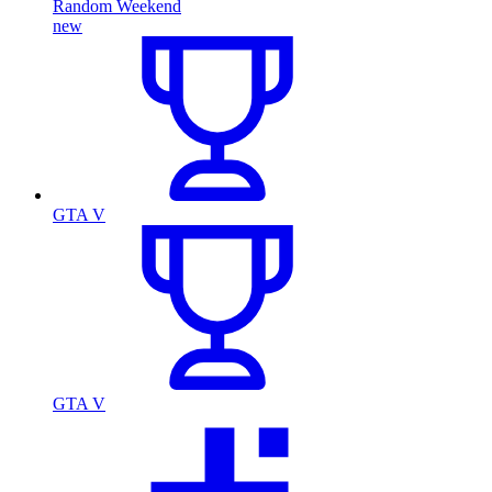
Random Weekend
new
GTA V
GTA V