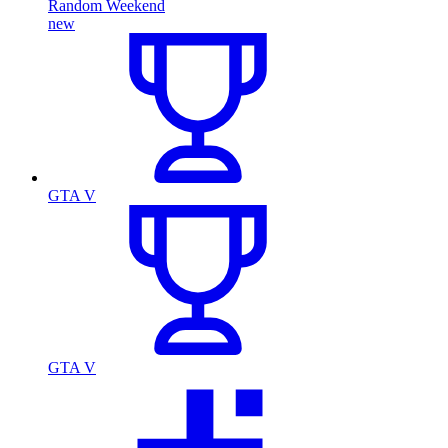
Random Weekend
new
GTA V
GTA V