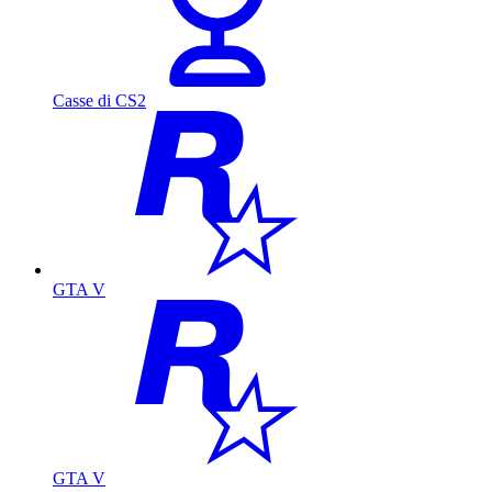
Casse di CS2
GTA V
GTA V