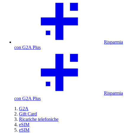
Risparmia
con G2A Plus
Risparmia
con G2A Plus
G2A
Gift Card
Ricariche telefoniche
eSIM
eSIM