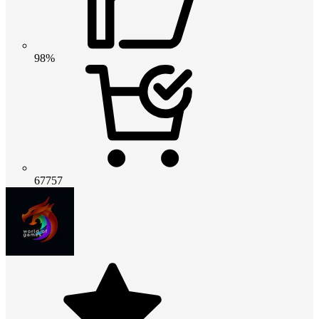
98%
67757