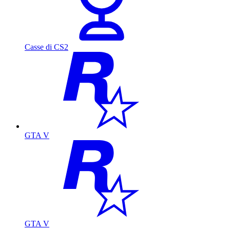
Casse di CS2
GTA V
GTA V