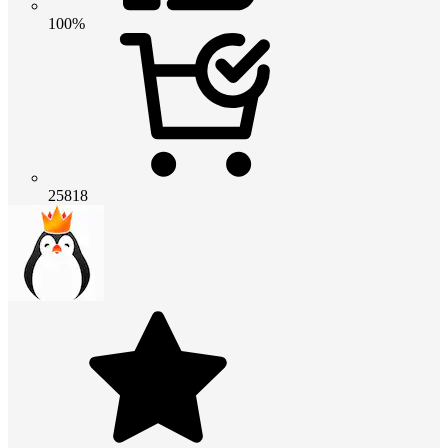
100%
25818