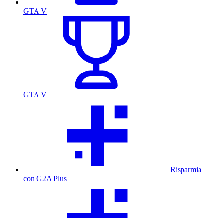
GTA V
GTA V
Risparmia
con G2A Plus