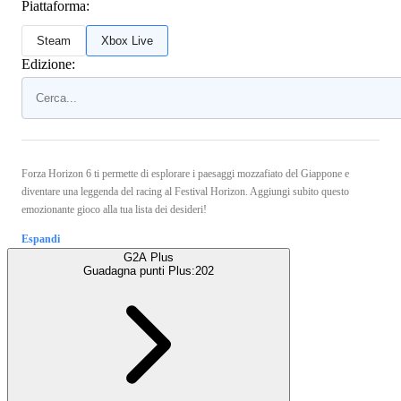
Piattaforma:
Steam
Xbox Live
Edizione:
Forza Horizon 6 ti permette di esplorare i paesaggi mozzafiato del Giappone e
diventare una leggenda del racing al Festival Horizon. Aggiungi subito questo
emozionante gioco alla tua lista dei desideri!
Espandi
G2A Plus
Guadagna punti Plus:
202