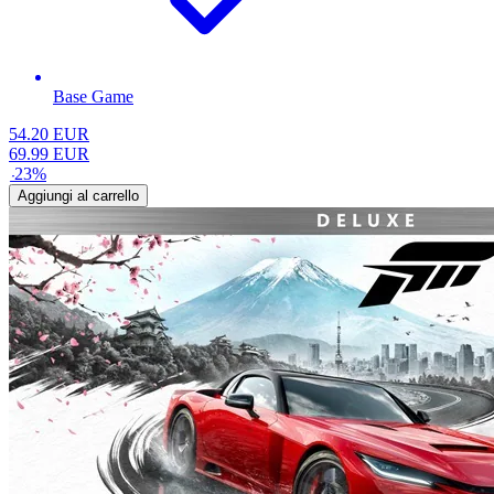
Base Game
54.20
EUR
69.99
EUR
-
23
%
Aggiungi al carrello