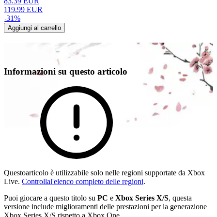
83.39
EUR
119.99
EUR
-
31
%
Aggiungi al carrello
Informazioni su questo articolo
Questoarticolo è utilizzabile solo nelle regioni supportate da Xbox
Live.
Controllal'elenco completo delle regioni
.
Puoi giocare a questo titolo su
PC
e
Xbox Series X/S
, questa
versione include miglioramenti delle prestazioni per la generazione
Xbox Series X/S rispetto a Xbox One.