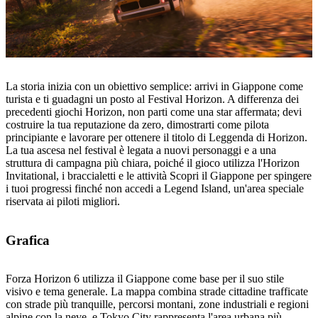
La storia inizia con un obiettivo semplice: arrivi in Giappone come
turista e ti guadagni un posto al Festival Horizon. A differenza dei
precedenti giochi Horizon, non parti come una star affermata; devi
costruire la tua reputazione da zero, dimostrarti come pilota
principiante e lavorare per ottenere il titolo di Leggenda di Horizon.
La tua ascesa nel festival è legata a nuovi personaggi e a una
struttura di campagna più chiara, poiché il gioco utilizza l'Horizon
Invitational, i braccialetti e le attività Scopri il Giappone per spingere
i tuoi progressi finché non accedi a Legend Island, un'area speciale
riservata ai piloti migliori.
Grafica
Forza Horizon 6 utilizza il Giappone come base per il suo stile
visivo e tema generale. La mappa combina strade cittadine trafficate
con strade più tranquille, percorsi montani, zone industriali e regioni
alpine con la neve, e Tokyo City rappresenta l'area urbana più