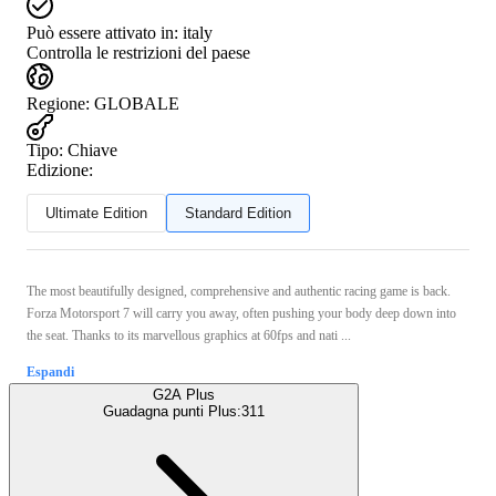
Può essere attivato in:
italy
Controlla le restrizioni del paese
Regione
:
GLOBALE
Tipo
:
Chiave
Edizione:
Ultimate Edition
Standard Edition
The most beautifully designed, comprehensive and authentic racing game is back.
Forza Motorsport 7 will carry you away, often pushing your body deep down into
the seat. Thanks to its marvellous graphics at 60fps and nati ...
Espandi
G2A Plus
Guadagna punti Plus:
311