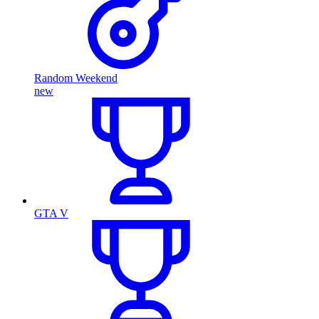
Random Weekend
new
GTA V