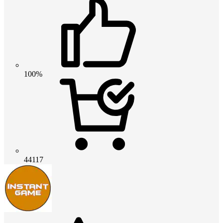
100%
44117