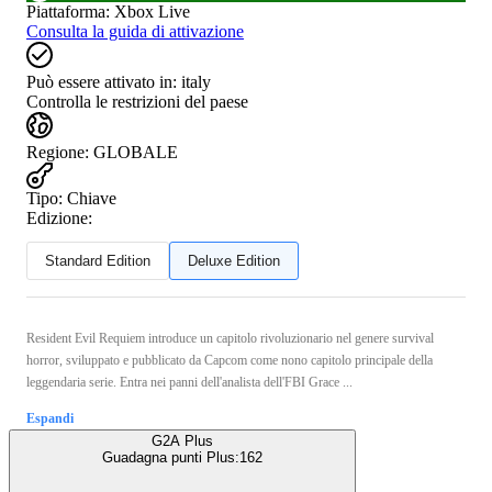
Piattaforma
:
Xbox Live
Consulta la guida di attivazione
Può essere attivato in:
italy
Controlla le restrizioni del paese
Regione
:
GLOBALE
Tipo
:
Chiave
Edizione:
Standard Edition
Deluxe Edition
Resident Evil Requiem introduce un capitolo rivoluzionario nel genere survival
horror, sviluppato e pubblicato da Capcom come nono capitolo principale della
leggendaria serie. Entra nei panni dell'analista dell'FBI Grace ...
Espandi
G2A Plus
Guadagna punti Plus:
162