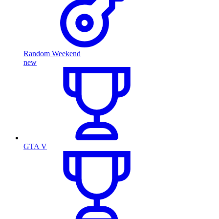
Random Weekend
new
GTA V