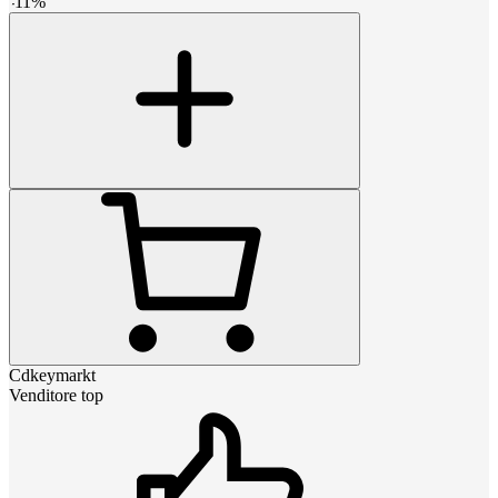
-
11
%
Cdkeymarkt
Venditore top