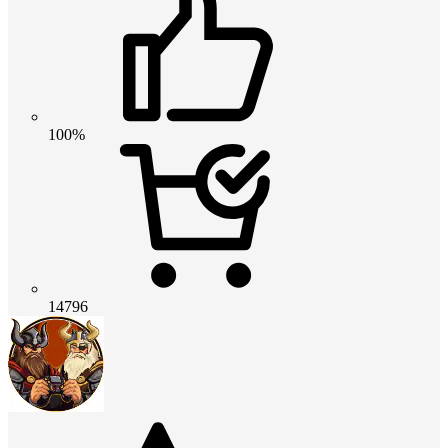
100%
14796