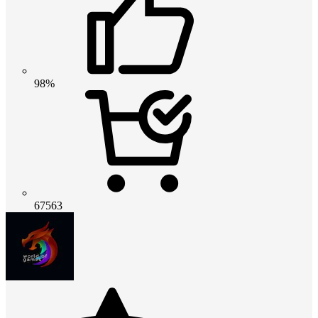
98%
67563