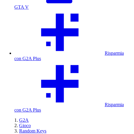
GTA V
Risparmia
con G2A Plus
Risparmia
con G2A Plus
G2A
Gioco
Random Keys