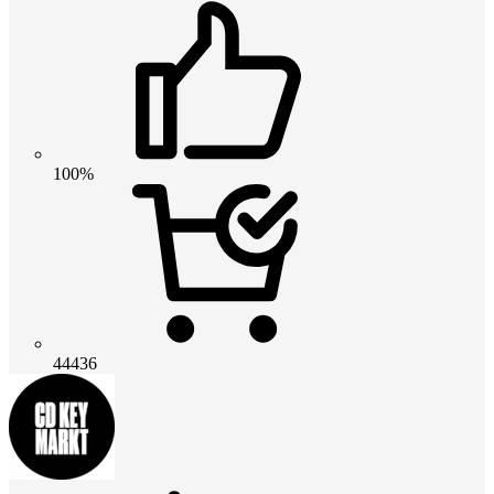
100%
44436