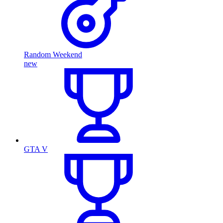
Random Weekend
new
GTA V