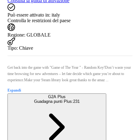
Consulta la guida di attivazione
Può essere attivato in:
italy
Controlla le restrizioni del paese
Regione
:
GLOBALE
Tipo
:
Chiave
Get back into the game with "Game of The Year " - Random Key!Don’t waste your
time browsing for new adventures – let fate decide which game you’re about to
experience.Make your Steam library look great thanks to the amaz ...
Espandi
G2A Plus
Guadagna punti Plus:
231