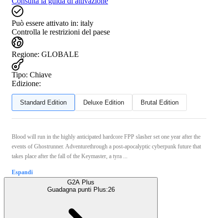
Consulta la guida di attivazione
Può essere attivato in:
italy
Controlla le restrizioni del paese
Regione
:
GLOBALE
Tipo
:
Chiave
Edizione:
Standard Edition
Deluxe Edition
Brutal Edition
Blood will run in the highly anticipated hardcore FPP slasher set one year after the
events of Ghostrunner. Adventurethrough a post-apocalyptic cyberpunk future that
takes place after the fall of the Keymaster, a tyra ...
Espandi
G2A Plus
Guadagna punti Plus:
26