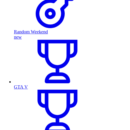
Random Weekend
new
GTA V