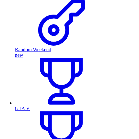
Random Weekend
new
GTA V