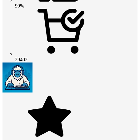
99%
29402