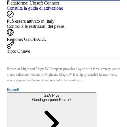
Piattaforma
:
Ubisoft Connect
Consulta la guida di attivazione
Può essere attivato in:
italy
Controlla le restrizioni del paese
Regione
:
GLOBALE
Tipo
:
Chiave
Heroes of Might and Magic IV Complete provides players with three strategy games
in one collection. Heroes of Might and Magic IV is a highly detailed fantasy world
where players will be immersed in a battle for territory ...
Espandi
G2A Plus
Guadagna punti Plus:
73