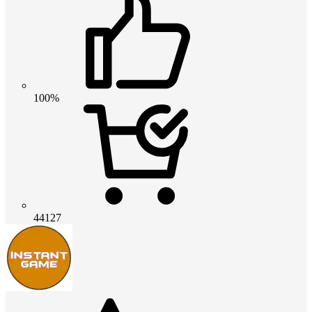
100%
44127