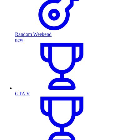
Random Weekend
new
GTA V