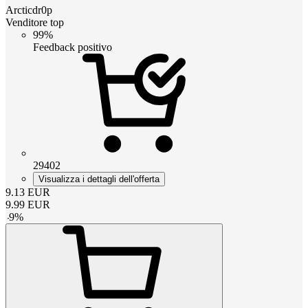
Arcticdr0p
Venditore top
99%
Feedback positivo
29402
Visualizza i dettagli dell'offerta
9.13
EUR
9.99
EUR
-
9
%