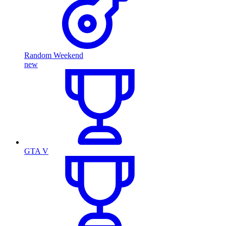
Random Weekend
new
GTA V