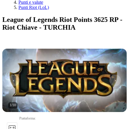
Punti e valute
Punti Riot (LoL)
League of Legends Riot Points 3625 RP -
Riot Chiave - TURCHIA
1
/
10
Piattaforma
: