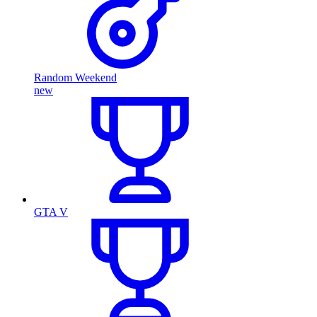
Random Weekend
new
GTA V