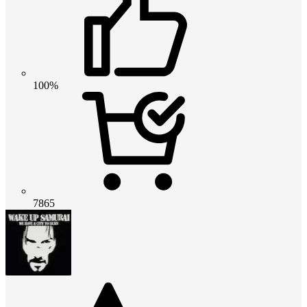
100%
7865