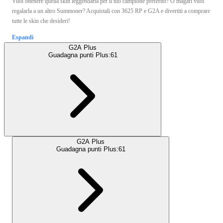
Vuoi ottenere quella skin leggendaria per il tuo campione preferito? O magari vuoi
regalarla a un altro Summoner? Acquistali con 3625 RP e G2A e divertiti a comprare
tutte le skin che desideri!
Espandi
G2A Plus
Guadagna punti Plus:
61
G2A Plus
Guadagna punti Plus:
61