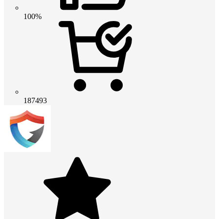
100%
187493