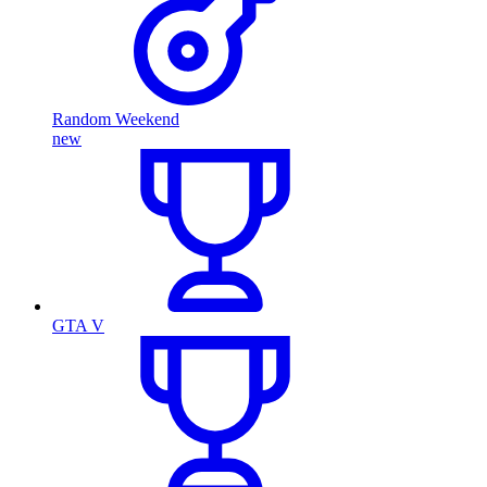
Random Weekend
new
GTA V