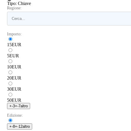
Tipo
:
Chiave
Regione:
Importo:
15
EUR
5
EUR
10
EUR
20
EUR
30
EUR
50
EUR
+
-3
+
-7
altro
Edizione:
+
-8
+
-12
altro