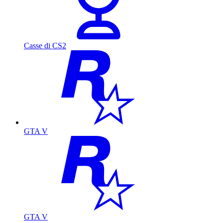
Casse di CS2
GTA V
GTA V