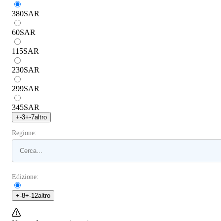
380
SAR
60
SAR
115
SAR
230
SAR
299
SAR
345
SAR
+
-3
+
-7
altro
Regione:
Edizione:
+
-8
+
-12
altro