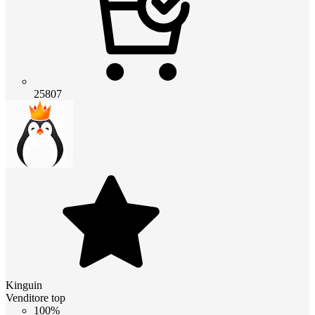
25807
Kinguin
Venditore top
100%