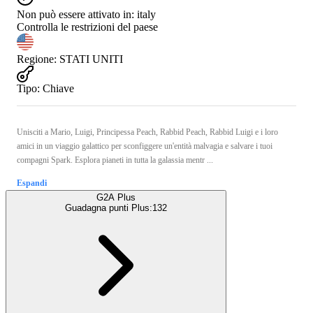
Non può essere attivato in:
italy
Controlla le restrizioni del paese
Regione
:
STATI UNITI
Tipo
:
Chiave
Unisciti a Mario, Luigi, Principessa Peach, Rabbid Peach, Rabbid Luigi e i loro
amici in un viaggio galattico per sconfiggere un'entità malvagia e salvare i tuoi
compagni Spark. Esplora pianeti in tutta la galassia mentr ...
Espandi
G2A Plus
Guadagna punti Plus:
132