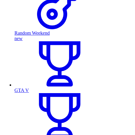
Random Weekend
new
GTA V