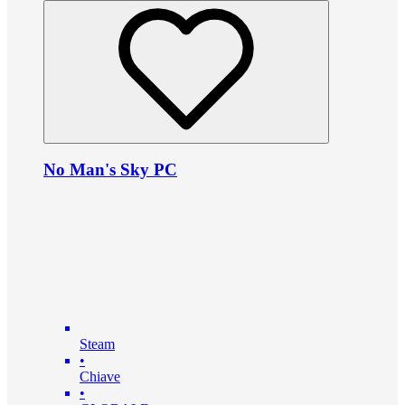
No Man's Sky PC
Steam
•
Chiave
•