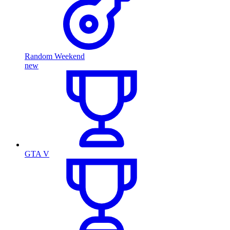
Random Weekend
new
GTA V