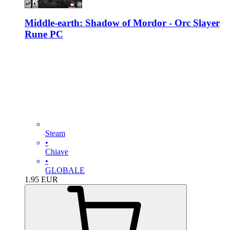
Middle-earth: Shadow of Mordor - Orc Slayer
Rune PC
Steam
•
Chiave
•
GLOBALE
1.95
EUR