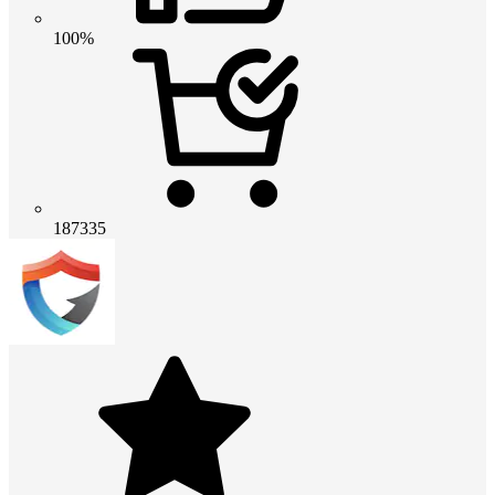
100%
187335