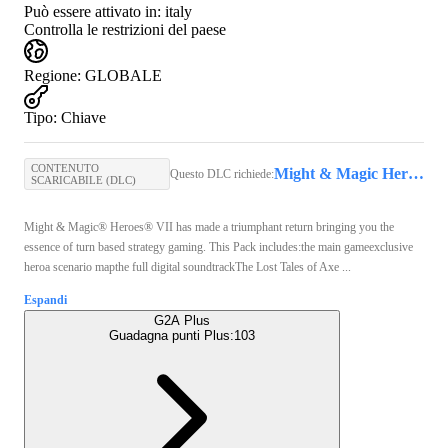
Può essere attivato in:
italy
Controlla le restrizioni del paese
Regione
:
GLOBALE
Tipo
:
Chiave
CONTENUTO
Might & Magic Heroes VII (PC) - Ubisoft Connect Key - GLOBAL
Questo DLC richiede:
SCARICABILE (DLC)
Might & Magic® Heroes® VII has made a triumphant return bringing you the
essence of turn based strategy gaming. This Pack includes:the main gameexclusive
heroa scenario mapthe full digital soundtrackThe Lost Tales of Axe ...
Espandi
G2A Plus
Guadagna punti Plus:
103