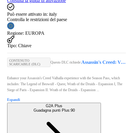
Consulta la guida di attivazione
Può essere attivato in:
italy
Controlla le restrizioni del paese
Regione
:
EUROPA
Tipo
:
Chiave
CONTENUTO
Assassin's Creed: Valhalla | Standard Edition (PC) - Ubisoft Connect Key - EUROPE
Questo DLC richiede:
SCARICABILE (DLC)
Enhance your Assassin's Creed Valhalla experience with the Season Pass, which
includes: The Legend of Beowulf - Quest, Wrath of the Druids - Expansion I, The
Siege of Paris - Expansion II. Wrath of the Druids - Expansion ...
Espandi
G2A Plus
Guadagna punti Plus:
90