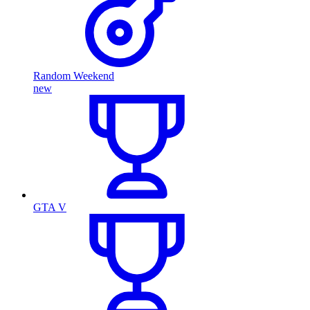
Random Weekend
new
GTA V