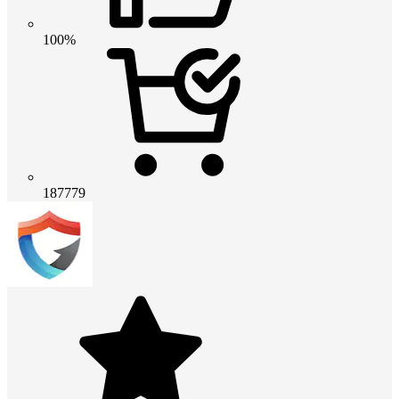
100%
187779