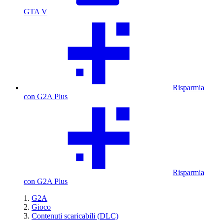
GTA V
Risparmia
con G2A Plus
Risparmia
con G2A Plus
G2A
Gioco
Contenuti scaricabili (DLC)