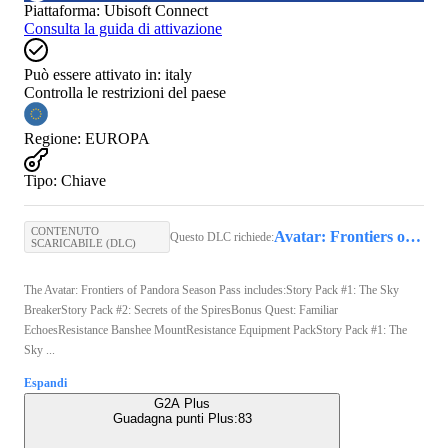
Piattaforma
:
Ubisoft Connect
Consulta la guida di attivazione
Può essere attivato in:
italy
Controlla le restrizioni del paese
Regione
:
EUROPA
Tipo
:
Chiave
CONTENUTO
Avatar: Frontiers of Pandora (PC) - Ubisoft Connect Key - GLOBAL
Questo DLC richiede:
SCARICABILE (DLC)
The Avatar: Frontiers of Pandora Season Pass includes:Story Pack #1: The Sky
BreakerStory Pack #2: Secrets of the SpiresBonus Quest: Familiar
EchoesResistance Banshee MountResistance Equipment PackStory Pack #1: The
Sky ...
Espandi
G2A Plus
Guadagna punti Plus:
83