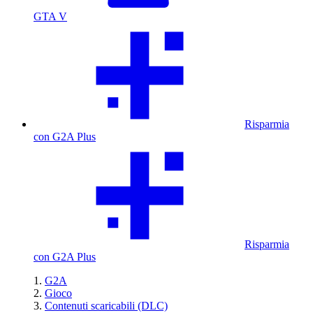
GTA V
Risparmia
con G2A Plus
Risparmia
con G2A Plus
G2A
Gioco
Contenuti scaricabili (DLC)