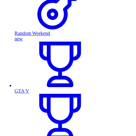
Random Weekend
new
GTA V