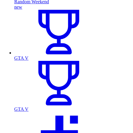
Random Weekend
new
GTA V
GTA V