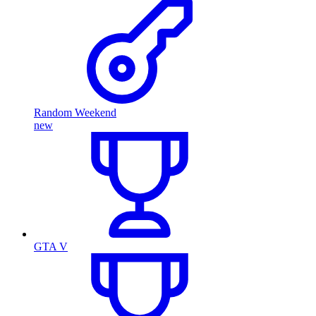
Random Weekend
new
GTA V