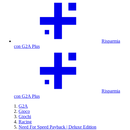
Risparmia
con G2A Plus
Risparmia
con G2A Plus
G2A
Gioco
Giochi
Racing
Need For Speed Payback | Deluxe Edition