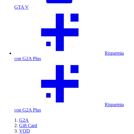
GTA V
Risparmia
con G2A Plus
Risparmia
con G2A Plus
G2A
Gift Card
VOD