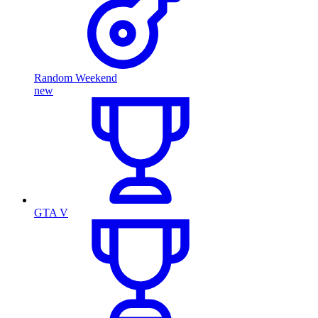
Random Weekend
new
GTA V