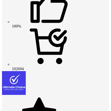
100%
102694