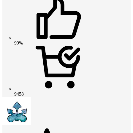
99%
9458