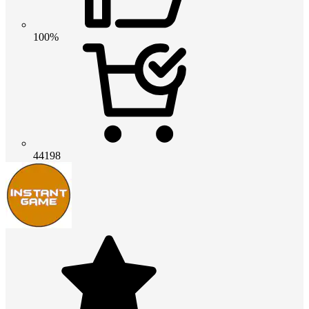
100%
44198