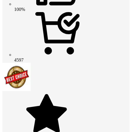
100%
4597