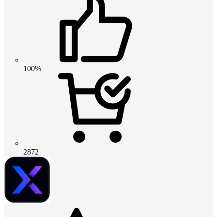
100%
2872