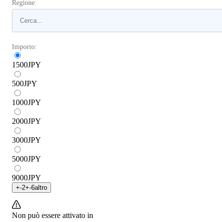
Regione:
Importo:
1500
JPY
500
JPY
1000
JPY
2000
JPY
3000
JPY
5000
JPY
9000
JPY
+
-2
+
-6
altro
Non può essere attivato in