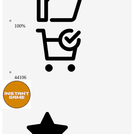
100%
44106