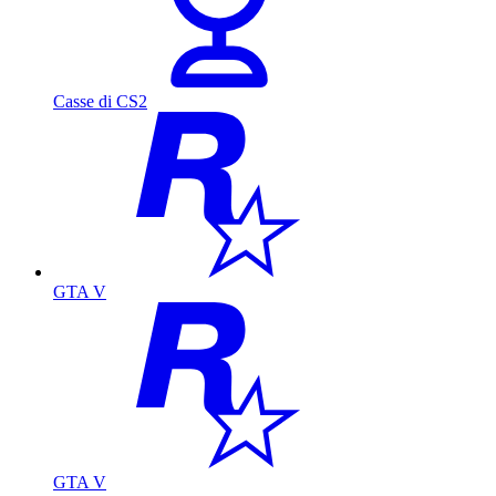
Casse di CS2
GTA V
GTA V