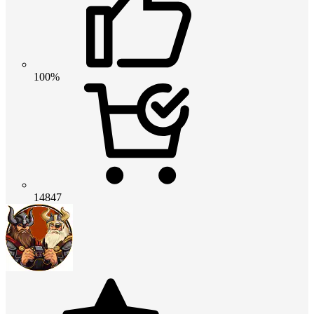
100%
14847