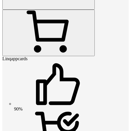
Linqappcards
90%