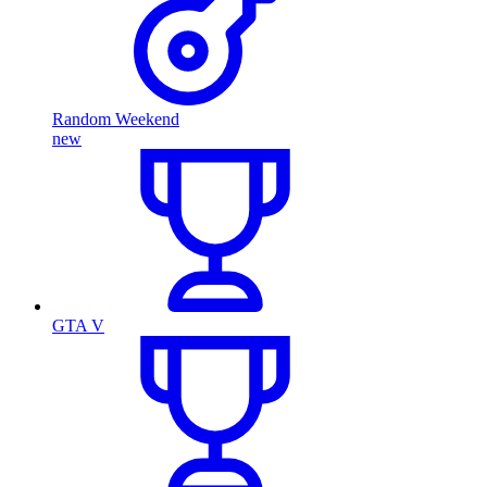
Random Weekend
new
GTA V