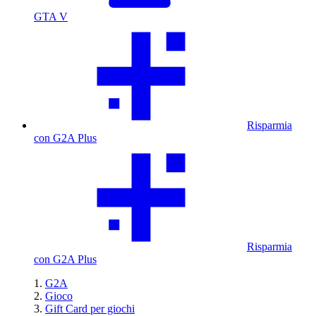
GTA V
Risparmia
con G2A Plus
Risparmia
con G2A Plus
G2A
Gioco
Gift Card per giochi