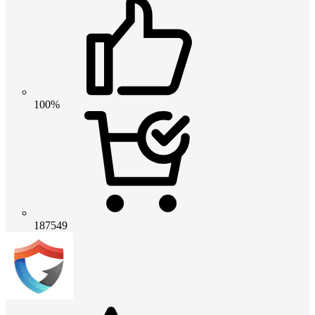
100%
187549