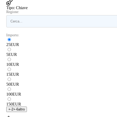
Tipo
:
Chiave
Regione:
Importo:
25
EUR
5
EUR
10
EUR
15
EUR
50
EUR
100
EUR
150
EUR
+
-2
+
-6
altro