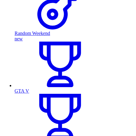
Random Weekend
new
GTA V