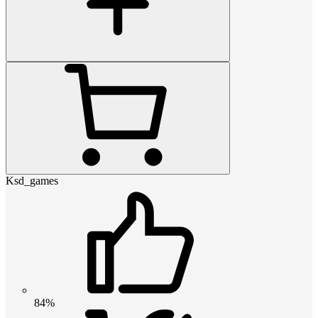
Ksd_games
84%