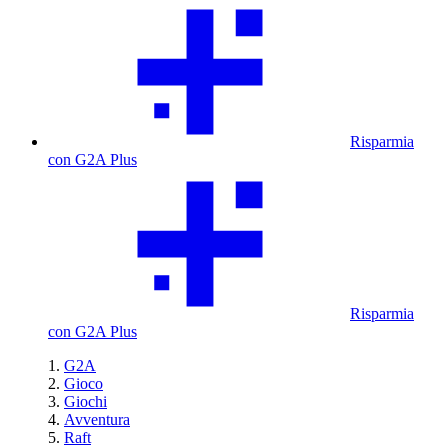
Risparmia
con G2A Plus
Risparmia
con G2A Plus
G2A
Gioco
Giochi
Avventura
Raft