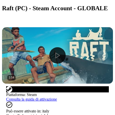
Raft (PC) - Steam Account - GLOBALE
1
/
14
Piattaforma
:
Steam
Consulta la guida di attivazione
Può essere attivato in:
italy