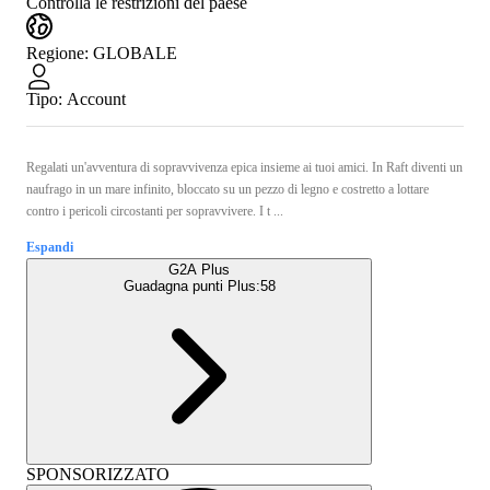
Controlla le restrizioni del paese
Regione
:
GLOBALE
Tipo
:
Account
Regalati un'avventura di sopravvivenza epica insieme ai tuoi amici. In Raft diventi un
naufrago in un mare infinito, bloccato su un pezzo di legno e costretto a lottare
contro i pericoli circostanti per sopravvivere. I t ...
Espandi
G2A Plus
Guadagna punti Plus:
58
SPONSORIZZATO