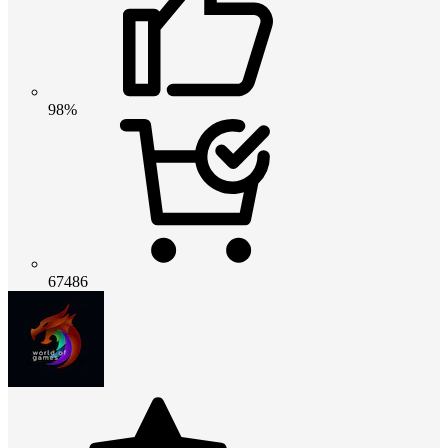
98%
67486