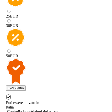
25
EUR
30
EUR
50
EUR
+
-2
+
-6
altro
Può essere attivato in
Italia
Controlla le restrizioni del paese