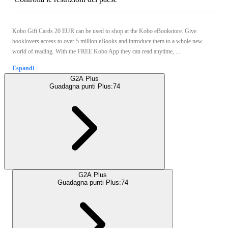
Kobo Gift Cards 20 EUR can be used to shop at the Kobo eBookstore. Give
booklovers access to over 5 million eBooks and introduce them to a whole new
world of reading. With the FREE Kobo App they can read anytime, ...
Espandi
G2A Plus
Guadagna punti Plus:
74
G2A Plus
Guadagna punti Plus:
74