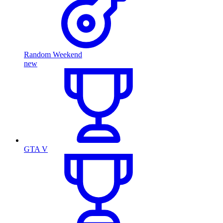
Random Weekend
new
GTA V