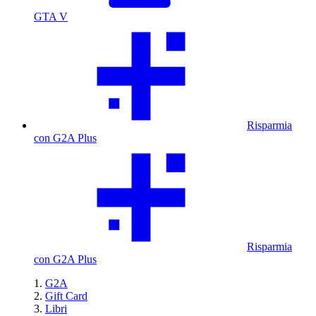
GTA V
Risparmia
con G2A Plus
Risparmia
con G2A Plus
G2A
Gift Card
Libri