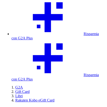
Risparmia
con G2A Plus
Risparmia
con G2A Plus
G2A
Gift Card
Libri
Rakuten Kobo eGift Card