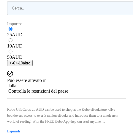
Importo:
25
AUD
10
AUD
50
AUD
+
-6
+
-10
altro
Può essere attivato in
Italia
Controlla le restrizioni del paese
Kobo Gift Cards 25 AUD can be used to shop at the Kobo eBookstore. Give
booklovers access to over 5 million eBooks and introduce them to a whole new
world of reading. With the FREE Kobo App they can read anytime, ...
Espandi