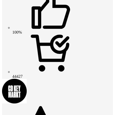
100%
44427