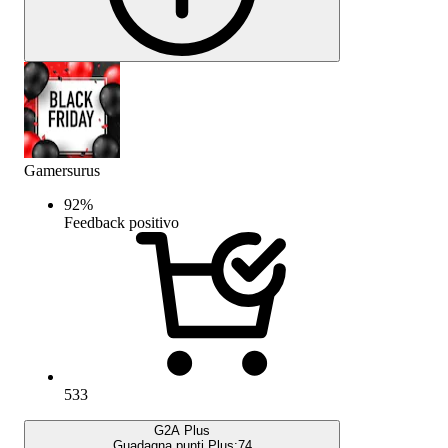
Gamersurus
92
%
Feedback positivo
533
G2A Plus
Guadagna punti Plus:
74