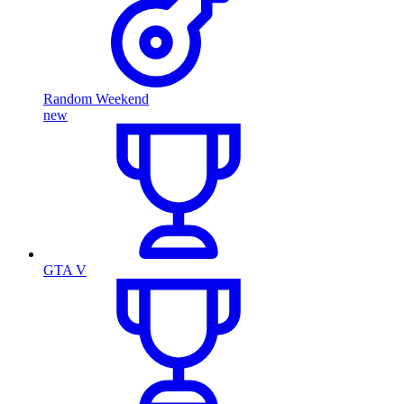
Random Weekend
new
GTA V