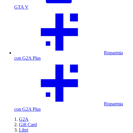
GTA V
Risparmia
con G2A Plus
Risparmia
con G2A Plus
G2A
Gift Card
Libri