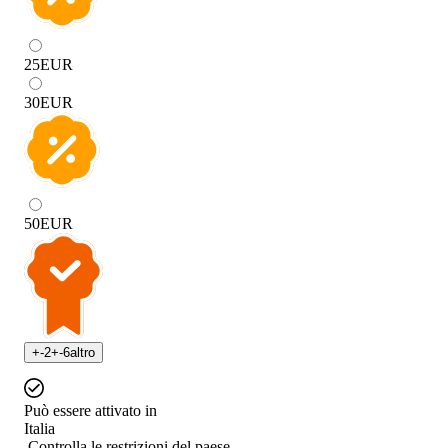
25
EUR
30
EUR
50
EUR
+
-2
+
-6
altro
Può essere attivato in
Italia
Controlla le restrizioni del paese