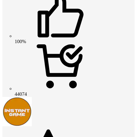
100%
44074