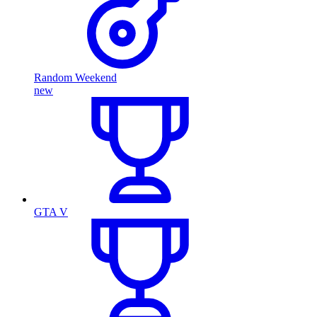
Random Weekend
new
GTA V