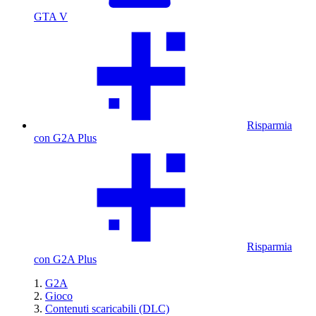
GTA V
Risparmia
con G2A Plus
Risparmia
con G2A Plus
G2A
Gioco
Contenuti scaricabili (DLC)