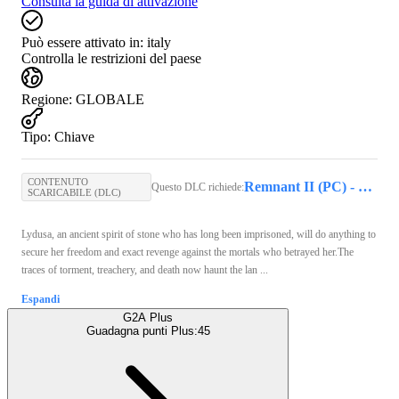
Consulta la guida di attivazione
Può essere attivato in:
italy
Controlla le restrizioni del paese
Regione
:
GLOBALE
Tipo
:
Chiave
CONTENUTO
Remnant II (PC) - Steam Key - GLOBAL
Questo DLC richiede:
SCARICABILE (DLC)
Lydusa, an ancient spirit of stone who has long been imprisoned, will do anything to
secure her freedom and exact revenge against the mortals who betrayed her.The
traces of torment, treachery, and death now haunt the lan ...
Espandi
G2A Plus
Guadagna punti Plus:
45