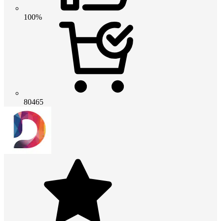
100%
80465