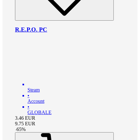
R.E.P.O. PC
Steam
•
Account
•
GLOBALE
3.46
EUR
9.75
EUR
-
65
%