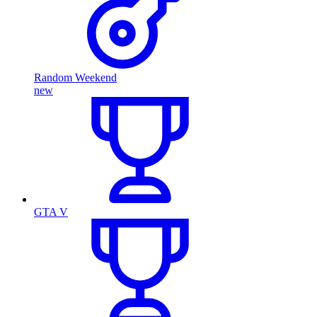
Random Weekend
new
GTA V