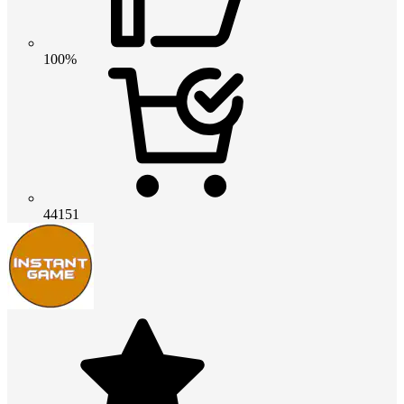
100%
44151