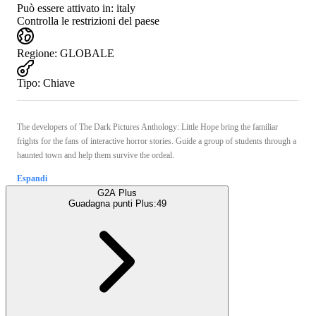
Può essere attivato in:
italy
Controlla le restrizioni del paese
Regione
:
GLOBALE
Tipo
:
Chiave
The developers of The Dark Pictures Anthology: Little Hope bring the familiar
frights for the fans of interactive horror stories. Guide a group of students through a
haunted town and help them survive the ordeal.
Espandi
G2A Plus
Guadagna punti Plus:
49