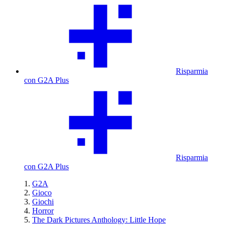
Risparmia
con G2A Plus
Risparmia
con G2A Plus
G2A
Gioco
Giochi
Horror
The Dark Pictures Anthology: Little Hope