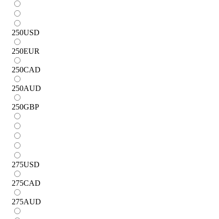
250
USD
250
EUR
250
CAD
250
AUD
250
GBP
275
USD
275
CAD
275
AUD