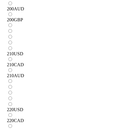
200
AUD
200
GBP
210
USD
210
CAD
210
AUD
220
USD
220
CAD