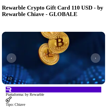
Rewarble Crypto Gift Card 110 USD - by
Rewarble Chiave - GLOBALE
1
/
2
Piattaforma
:
by Rewarble
Tipo
:
Chiave