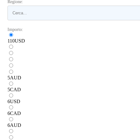
Regione:
Importo:
110
USD
5
AUD
5
CAD
6
USD
6
CAD
6
AUD