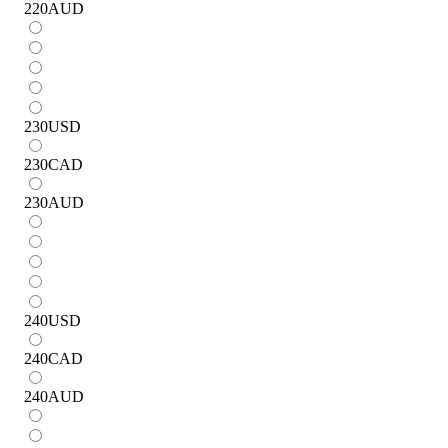
220
AUD
230
USD
230
CAD
230
AUD
240
USD
240
CAD
240
AUD