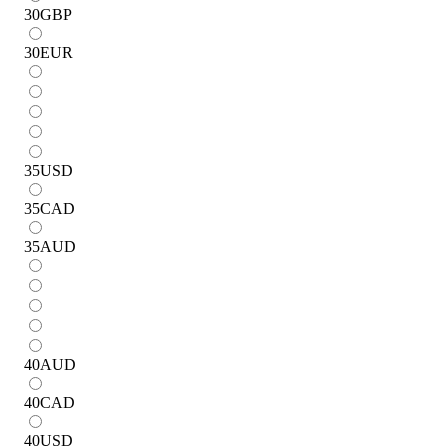
30
GBP
30
EUR
35
USD
35
CAD
35
AUD
40
AUD
40
CAD
40
USD