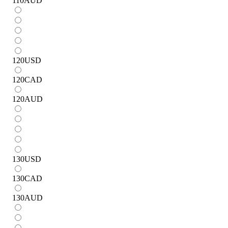
110
AUD
120
USD
120
CAD
120
AUD
130
USD
130
CAD
130
AUD