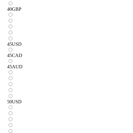
40
GBP
45
USD
45
CAD
45
AUD
50
USD