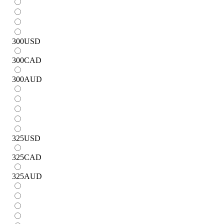
300
USD
300
CAD
300
AUD
325
USD
325
CAD
325
AUD