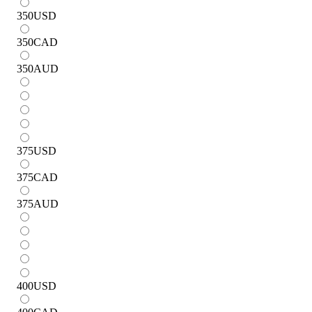
350
USD
350
CAD
350
AUD
375
USD
375
CAD
375
AUD
400
USD