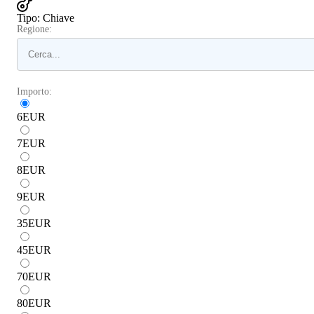
Tipo
:
Chiave
Regione:
Importo:
6
EUR
7
EUR
8
EUR
9
EUR
35
EUR
45
EUR
70
EUR
80
EUR