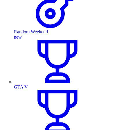
Random Weekend
new
GTA V