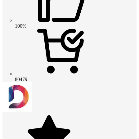
100%
80479