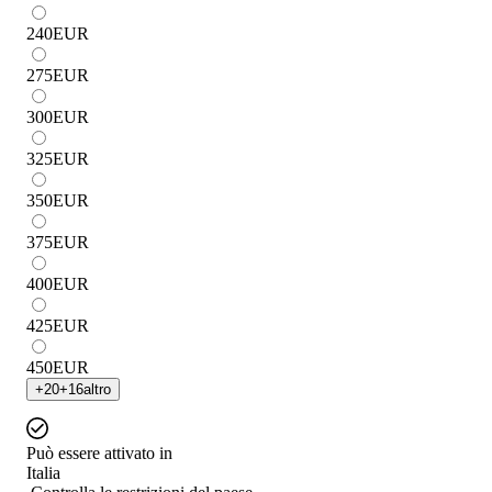
240
EUR
275
EUR
300
EUR
325
EUR
350
EUR
375
EUR
400
EUR
425
EUR
450
EUR
+
20
+
16
altro
Può essere attivato in
Italia