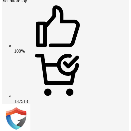
Venditore top
100%
187513