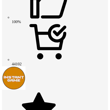
100%
44102