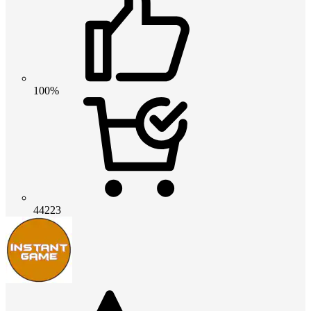
100%
44223