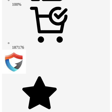
100%
187176