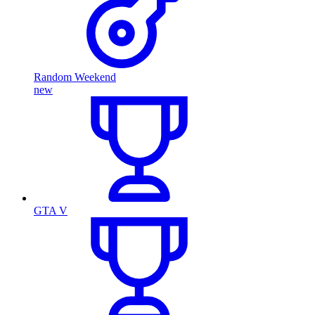
Random Weekend
new
GTA V