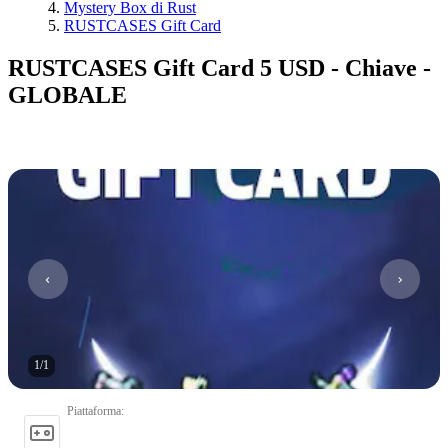
Mystery Box di Rust
RUSTCASES Gift Card
RUSTCASES Gift Card 5 USD - Chiave -
GLOBALE
1
/
1
Piattaforma
: