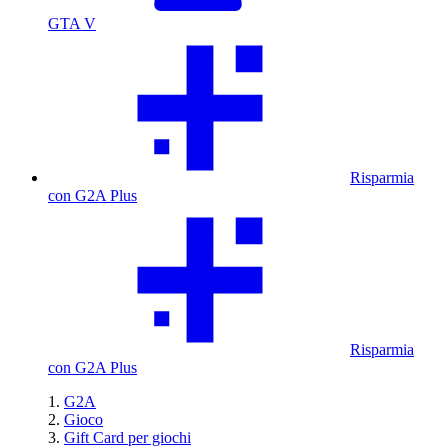
GTA V
Risparmia
con G2A Plus
Risparmia
con G2A Plus
G2A
Gioco
Gift Card per giochi