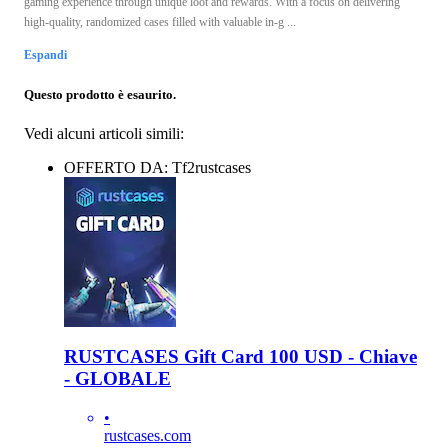
gaming experience through unique loot and rewards. With a focus on delivering
high-quality, randomized cases filled with valuable in-g ...
Espandi
Questo prodotto è esaurito.
Vedi alcuni articoli simili:
OFFERTO DA: Tf2rustcases
RUSTCASES Gift Card 100 USD - Chiave
- GLOBALE
•
rustcases.com