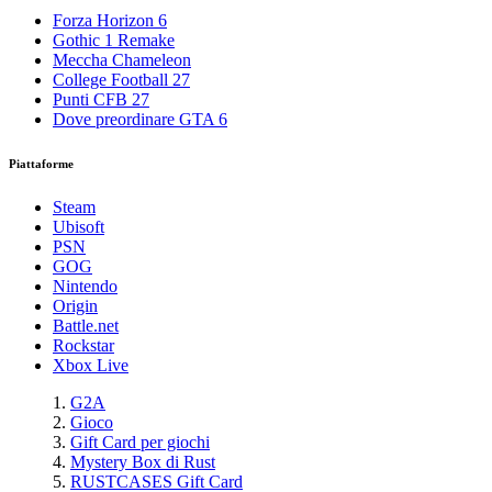
Forza Horizon 6
Gothic 1 Remake
Meccha Chameleon
College Football 27
Punti CFB 27
Dove preordinare GTA 6
Piattaforme
Steam
Ubisoft
PSN
GOG
Nintendo
Origin
Battle.net
Rockstar
Xbox Live
G2A
Gioco
Gift Card per giochi
Mystery Box di Rust
RUSTCASES Gift Card