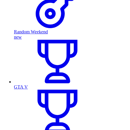
Random Weekend
new
GTA V