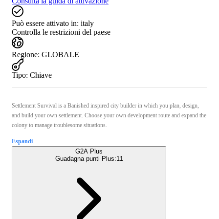
Consulta la guida di attivazione
Può essere attivato in:
italy
Controlla le restrizioni del paese
Regione
:
GLOBALE
Tipo
:
Chiave
Settlement Survival is a Banished inspired city builder in which you plan, design,
and build your own settlement. Choose your own development route and expand the
colony to manage troublesome situations.
Espandi
G2A Plus
Guadagna punti Plus:
11