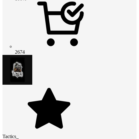
2674
Tactics_