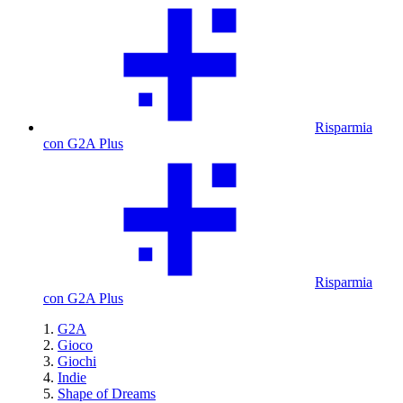
Risparmia
con G2A Plus
Risparmia
con G2A Plus
G2A
Gioco
Giochi
Indie
Shape of Dreams