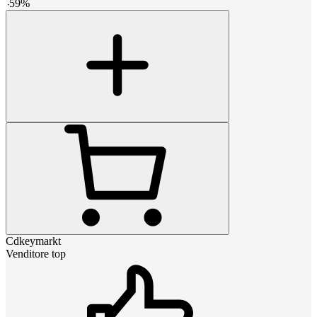
-
59
%
Cdkeymarkt
Venditore top