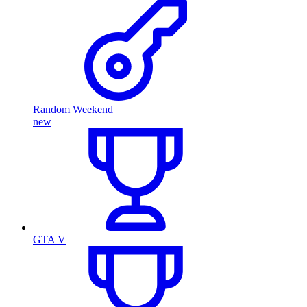
Random Weekend
new
GTA V